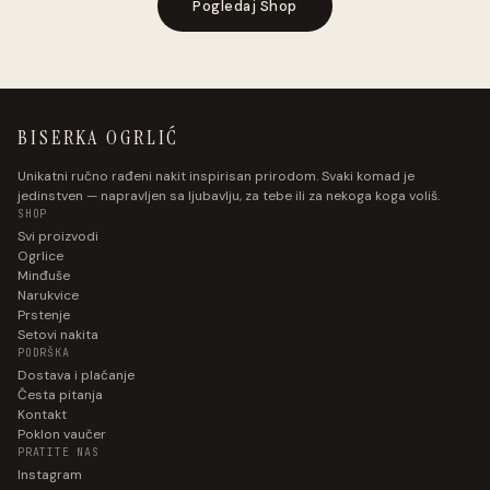
Pogledaj Shop
BISERKA OGRLIĆ
Unikatni ručno rađeni nakit inspirisan prirodom. Svaki komad je
jedinstven — napravljen sa ljubavlju, za tebe ili za nekoga koga voliš.
SHOP
Svi proizvodi
Ogrlice
Minđuše
Narukvice
Prstenje
Setovi nakita
PODRŠKA
Dostava i plaćanje
Česta pitanja
Kontakt
Poklon vaučer
PRATITE NAS
Instagram