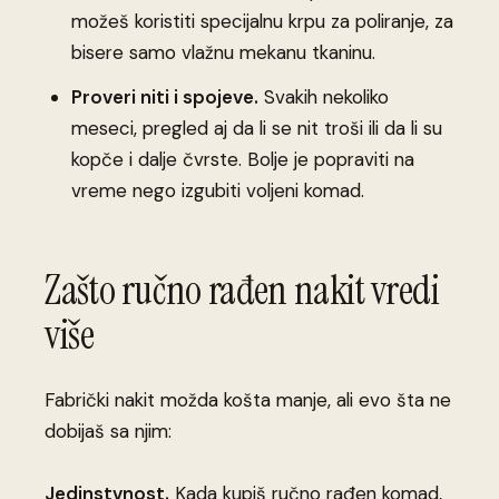
možeš koristiti specijalnu krpu za poliranje, za
bisere samo vlažnu mekanu tkaninu.
Proveri niti i spojeve.
Svakih nekoliko
meseci, pregled aj da li se nit troši ili da li su
kopče i dalje čvrste. Bolje je popraviti na
vreme nego izgubiti voljeni komad.
Zašto ručno rađen nakit vredi
više
Fabrički nakit možda košta manje, ali evo šta ne
dobijaš sa njim:
Jedinstvnost.
Kada kupiš ručno rađen komad,