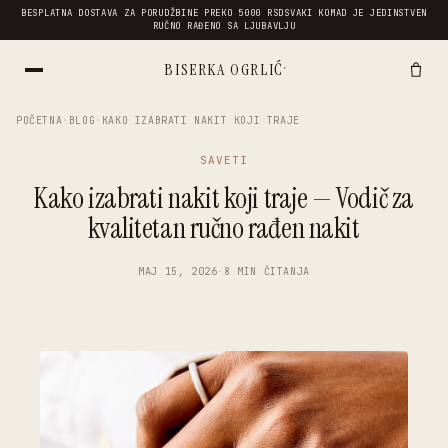
BESPLATNA DOSTAVA ZA PORUDŽBINE PREKO 5000 RSD
SVAKI KOMAD JE JEDINSTVEN
RUČNO RAĐENO SA LJUBAVLJU
·
BISERKA OGRLIĆ
POČETNA
·
BLOG
·
KAKO IZABRATI NAKIT KOJI TRAJE
SAVETI
Kako izabrati nakit koji traje — Vodič za
kvalitetan ručno rađen nakit
MAJ 15, 2026
·
8 MIN ČITANJA