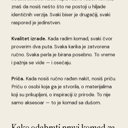
znaš da nosiš nešto što ne postoji u hiljade
identičnih verzija. Svaki biser je drugačiji, svaki
raspored je jedinstven.
Kvalitet izrade.
Kada radim komad, svaki čvor
proverim dva puta. Svaka karika je zatvorena
ručno. Svaka perla je birana posebno. To vreme
i pažnja se vide — i osećaju.
Priča.
Kada nosiš ručno rađen nakit, nosiš priču.
Priču o osobi koja ga je stvorila, o materijalima
koji su prikupljeni, o inspiraciji iz prirode. To nije
samo aksesoar — to je komad sa dušom.