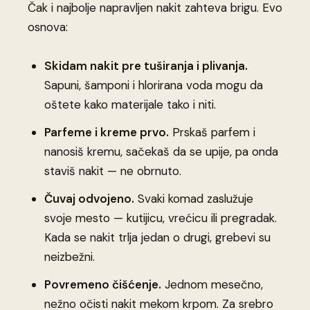
Čak i najbolje napravljen nakit zahteva brigu. Evo
osnova:
Skidam nakit pre tuširanja i plivanja.
Sapuni, šamponi i hlorirana voda mogu da
oštete kako materijale tako i niti.
Parfeme i kreme prvo.
Prskaš parfem i
nanosiš kremu, sačekaš da se upije, pa onda
staviš nakit — ne obrnuto.
Čuvaj odvojeno.
Svaki komad zaslužuje
svoje mesto — kutijicu, vrećicu ili pregradak.
Kada se nakit trlja jedan o drugi, grebevi su
neizbežni.
Povremeno čišćenje.
Jednom mesečno,
nežno očisti nakit mekom krpom. Za srebro