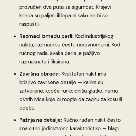
provučen dva puta za sigurnost. Krajevi
konca su paljeni ili lepa ni kako ne bi se
raspustili.
Razmaci između perli:
Kod industrijskog
nakita, razmaci su često neravnomerni. Kod
ručnog rada, svaka perla je pažljivo
razmaknuta i fiksirana.
Završna obrada:
Kvalitetan nakit ima
brižljivo završene detalje — karike su
zatvorene, kopče funkcionišu glatko, nema
oštrih ivica koje bi mogle da zapnu za kosu ili
odeću.
Pažnja na detalje:
Ručno rađen nakit često
ima sitne jedinstvene karakteristike — blagi