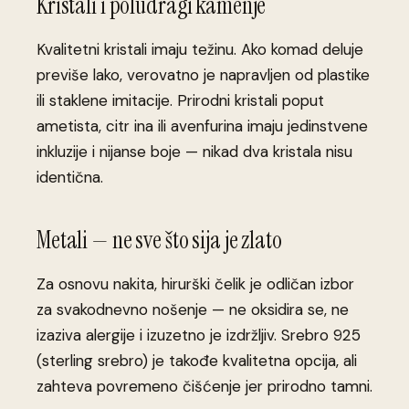
Kristali i poludragi kamenje
Kvalitetni kristali imaju težinu. Ako komad deluje
previše lako, verovatno je napravljen od plastike
ili staklene imitacije. Prirodni kristali poput
ametista, citr ina ili avenfurina imaju jedinstvene
inkluzije i nijanse boje — nikad dva kristala nisu
identična.
Metali — ne sve što sija je zlato
Za osnovu nakita, hirurški čelik je odličan izbor
za svakodnevno nošenje — ne oksidira se, ne
izaziva alergije i izuzetno je izdržljiv. Srebro 925
(sterling srebro) je takođe kvalitetna opcija, ali
zahteva povremeno čišćenje jer prirodno tamni.