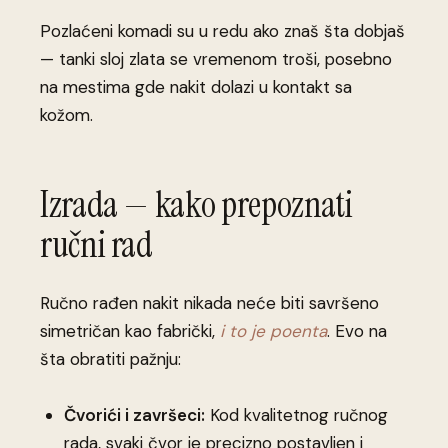
Pozlaćeni komadi su u redu ako znaš šta dobjaš
— tanki sloj zlata se vremenom troši, posebno
na mestima gde nakit dolazi u kontakt sa
kožom.
Izrada — kako prepoznati
ručni rad
Ručno rađen nakit nikada neće biti savršeno
simetričan kao fabrički,
i to je poenta
. Evo na
šta obratiti pažnju:
Čvorići i završeci:
Kod kvalitetnog ručnog
rada, svaki čvor je precizno postavljen i