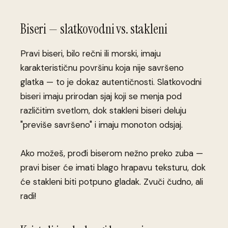
Biseri — slatkovodni vs. stakleni
Pravi biseri, bilo rečni ili morski, imaju
karakterističnu površinu koja nije savršeno
glatka — to je dokaz autentičnosti. Slatkovodni
biseri imaju prirodan sjaj koji se menja pod
različitim svetlom, dok stakleni biseri deluju
"previše savršeno" i imaju monoton odsjaj.
Ako možeš, prođi biserom nežno preko zuba —
pravi biser će imati blago hrapavu teksturu, dok
će stakleni biti potpuno gladak. Zvuči čudno, ali
radi!