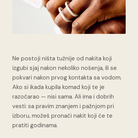
Ne postoji ništa tužnije od nakita koji
izgubi sjaj nakon nekoliko nošenja, ili se
pokvari nakon prvog kontakta sa vodom.
Ako si ikada kupila komad koji te je
razočarao — nisi sama. Ali ima i dobrih
vesti: sa pravim znanjem i pažnjom pri
izboru, možeš pronaći nakit koji će te
pratiti godinama.