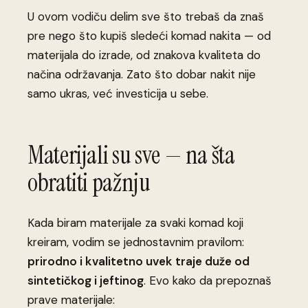
U ovom vodiču delim sve što trebaš da znaš
pre nego što kupiš sledeći komad nakita — od
materijala do izrade, od znakova kvaliteta do
načina održavanja. Zato što dobar nakit nije
samo ukras, već investicija u sebe.
Materijali su sve — na šta
obratiti pažnju
Kada biram materijale za svaki komad koji
kreiram, vodim se jednostavnim pravilom:
prirodno i kvalitetno uvek traje duže od
sintetičkog i jeftinog
. Evo kako da prepoznaš
prave materijale: