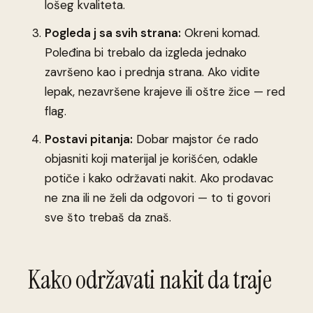
lošeg kvaliteta.
Pogleda j sa svih strana:
Okreni komad.
Poleđina bi trebalo da izgleda jednako
završeno kao i prednja strana. Ako vidite
lepak, nezavršene krajeve ili oštre žice — red
flag.
Postavi pitanja:
Dobar majstor će rado
objasniti koji materijal je korišćen, odakle
potiče i kako održavati nakit. Ako prodavac
ne zna ili ne želi da odgovori — to ti govori
sve što trebaš da znaš.
Kako održavati nakit da traje