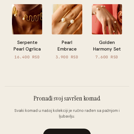
Golden
Serpente
Pearl
Harmony Set
Pearl Ogrlica
Embrace
7.600 RSD
16.400 RSD
3.900 RSD
Pronađi svoj savršen komad
Svaki komad u našoj kolekciji je ručno rađen sa pažnjom i
ljubavlju.