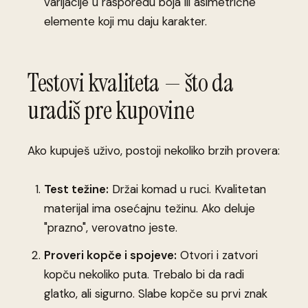
varijacije u rasporedu boja ili asimetrične
elemente koji mu daju karakter.
Testovi kvaliteta — što da
uradiš pre kupovine
Ako kupuješ uživo, postoji nekoliko brzih provera:
Test težine:
Držai komad u ruci. Kvalitetan
materijal ima osećajnu težinu. Ako deluje
"prazno", verovatno jeste.
Proveri kopče i spojeve:
Otvori i zatvori
kopču nekoliko puta. Trebalo bi da radi
glatko, ali sigurno. Slabe kopče su prvi znak