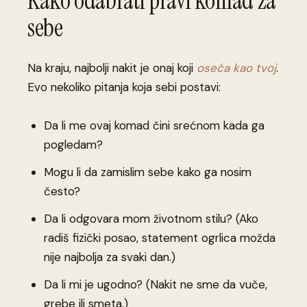
Kako odabrati pravi komad za
sebe
Na kraju, najbolji nakit je onaj koji
oseća kao tvoj
.
Evo nekoliko pitanja koja sebi postavi:
Da li me ovaj komad čini srećnom kada ga
pogledam?
Mogu li da zamislim sebe kako ga nosim
često?
Da li odgovara mom životnom stilu? (Ako
radiš fizički posao, statement ogrlica možda
nije najbolja za svaki dan.)
Da li mi je ugodno? (Nakit ne sme da vuče,
grebe ili smeta.)