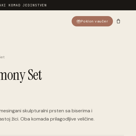
AKI KOMAD JEDINSTVEN
Poklon vaučer
Set
mony Set
mesingani skulpturalni prsten sa biserima i
stoj žici. Oba komada prilagodljive veličine.