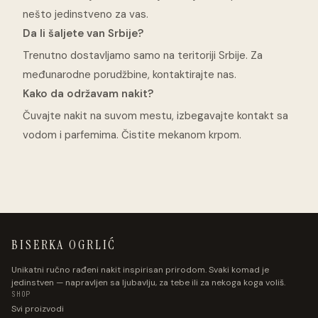
nešto jedinstveno za vas.
Da li šaljete van Srbije?
Trenutno dostavljamo samo na teritoriji Srbije. Za
međunarodne porudžbine, kontaktirajte nas.
Kako da održavam nakit?
Čuvajte nakit na suvom mestu, izbegavajte kontakt sa
vodom i parfemima. Čistite mekanom krpom.
BISERKA OGRLIĆ
Unikatni ručno rađeni nakit inspirisan prirodom. Svaki komad je
jedinstven — napravljen sa ljubavlju, za tebe ili za nekoga koga voliš.
SHOP
Svi proizvodi