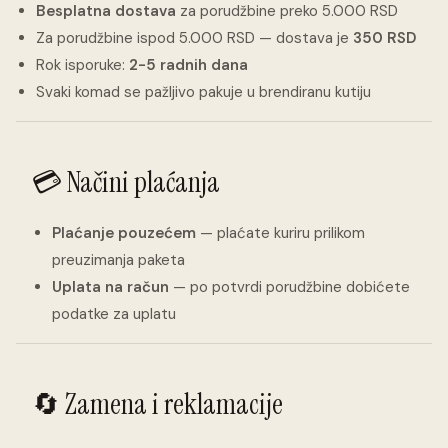
Besplatna dostava
za porudžbine preko 5.000 RSD
Za porudžbine ispod 5.000 RSD — dostava je
350 RSD
Rok isporuke:
2-5 radnih dana
Svaki komad se pažljivo pakuje u brendiranu kutiju
💳 Načini plaćanja
Plaćanje pouzećem
— plaćate kuriru prilikom
preuzimanja paketa
Uplata na račun
— po potvrdi porudžbine dobićete
podatke za uplatu
🔄 Zamena i reklamacije