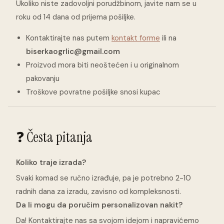
Ukoliko niste zadovoljni porudžbinom, javite nam se u
roku od 14 dana od prijema pošiljke.
Kontaktirajte nas putem
kontakt forme
ili na
biserkaogrlic@gmail.com
Proizvod mora biti neoštećen i u originalnom
pakovanju
Troškove povratne pošiljke snosi kupac
❓ Česta pitanja
Koliko traje izrada?
Svaki komad se ručno izrađuje, pa je potrebno 2-10
radnih dana za izradu, zavisno od kompleksnosti.
Da li mogu da poručim personalizovan nakit?
Da! Kontaktirajte nas sa svojom idejom i napravićemo