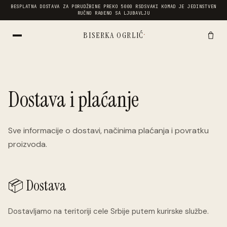
BESPLATNA DOSTAVA ZA PORUDŽBINE PREKO 5000 RSD
SVAKI KOMAD JE JEDINSTVEN
RUČNO RAĐENO SA LJUBAVLJU
·
BISERKA OGRLIĆ
Dostava i plaćanje
Sve informacije o dostavi, načinima plaćanja i povratku
proizvoda.
📦 Dostava
Dostavljamo na teritoriji cele Srbije putem kurirske službe.