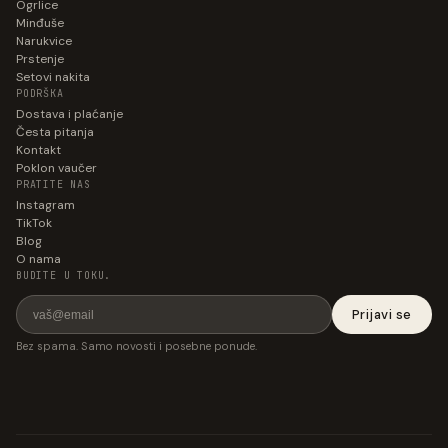
Ogrlice
Minđuše
Narukvice
Prstenje
Setovi nakita
PODRŠKA
Dostava i plaćanje
Česta pitanja
Kontakt
Poklon vaučer
PRATITE NAS
Instagram
TikTok
Blog
O nama
BUDITE U TOKU.
Prijavi se
Bez spama. Samo novosti i posebne ponude.