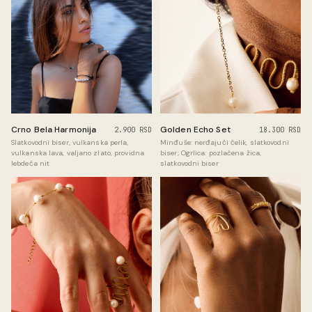
Golden Echo Set
Crno Bela Harmonija
18.300 RSD
2.900 RSD
Minđuše: nerđajući čelik, slatkovodni
Slatkovodni biser, vulkanska perla,
biser; Ogrlica: pozlaćena žica,
vulkanska lava, valjano zlato, providna
slatkovodni biser
lebdeća nit