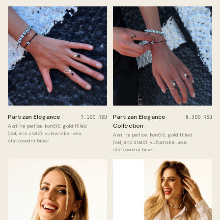
Partizan Elegance
Partizan Elegance
8.300 RSD
7.100 RSD
Collection
Akrilne perlice, končić, gold filled
(valjano zlato), vulkanska lava,
Akrilne perlice, končić, gold filled
slatkovodni biser
(valjano zlato), vulkanska lava,
slatkovodni biser