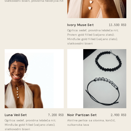
Slatkovodni biseri, providna nevidljiva nit
Ivory Muse Set
13.500 RSD
Ogrlica: sedef, providna lebdeća nit;
Prsten: gold filled (valjano zlato);
Minđuše: gold filled (valjano zlato),
slatkovodni biseri
Noir Partizan Set
Luna Veil Set
2.900 RSD
7.200 RSD
Akrilne perlice sa slovima, končić,
Ogrlica: sedef, providna lebdeća nit;
vulkanska lava
Minđuše: gold filled (valjano zlato),
slatkovodni biseri