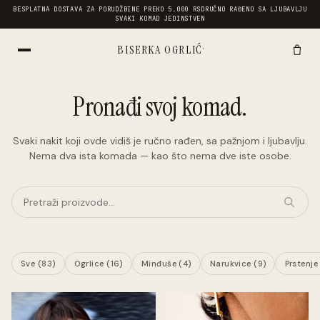
BESPLATNA DOSTAVA ZA PORUDŽBINE PREKO 5.000 RSD
RUČNO RAĐENO SA LJUBAVLJU
SVAKI KOMAD JEDINSTVEN
·
BISERKA OGRLIĆ
Pronađi svoj komad.
Svaki nakit koji ovde vidiš je ručno rađen, sa pažnjom i ljubavlju.
Nema dva ista komada — kao što nema dve iste osobe.
Sve (
83
)
Ogrlice (
16
)
Minđuše (
4
)
Narukvice (
9
)
Prstenje