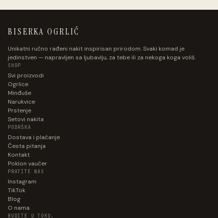
BISERKA OGRLIĆ
Unikatni ručno rađeni nakit inspirisan prirodom. Svaki komad je
jedinstven — napravljen sa ljubavlju, za tebe ili za nekoga koga voliš.
SHOP
Svi proizvodi
Ogrlice
Minđuše
Narukvice
Prstenje
Setovi nakita
PODRŠKA
Dostava i plaćanje
Česta pitanja
Kontakt
Poklon vaučer
PRATITE NAS
Instagram
TikTok
Blog
O nama
BUDITE U TOKU.