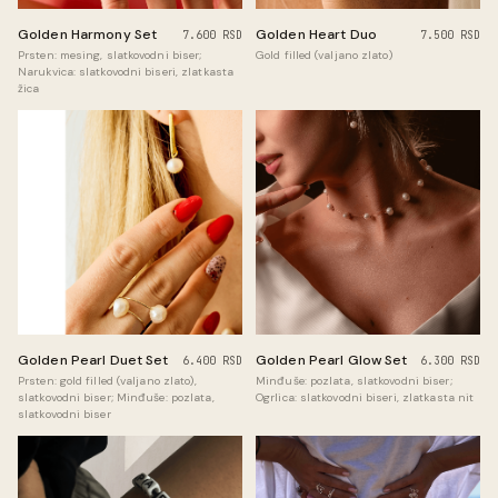
Golden Heart Duo
Golden Harmony Set
7.500 RSD
7.600 RSD
Gold filled (valjano zlato)
Prsten: mesing, slatkovodni biser;
Narukvica: slatkovodni biseri, zlatkasta
žica
Golden Pearl Duet Set
Golden Pearl Glow Set
6.400 RSD
6.300 RSD
Prsten: gold filled (valjano zlato),
Minđuše: pozlata, slatkovodni biser;
slatkovodni biser; Minđuše: pozlata,
Ogrlica: slatkovodni biseri, zlatkasta nit
slatkovodni biser