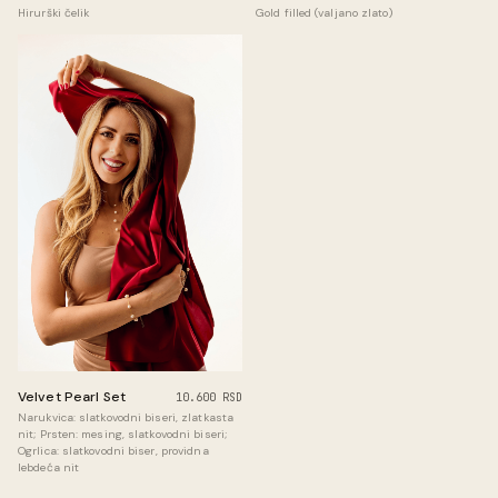
Hirurški čelik
Gold filled (valjano zlato)
Velvet Pearl Set
10.600 RSD
Narukvica: slatkovodni biseri, zlatkasta
nit; Prsten: mesing, slatkovodni biseri;
Ogrlica: slatkovodni biser, providna
lebdeća nit