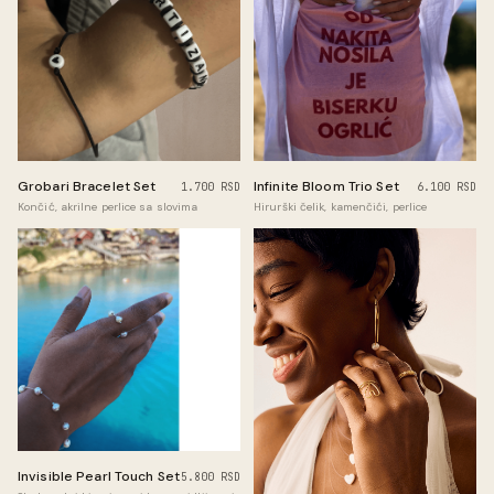
Grobari Bracelet Set
Infinite Bloom Trio Set
1.700 RSD
6.100 RSD
Končić, akrilne perlice sa slovima
Hirurški čelik, kamenčići, perlice
Invisible Pearl Touch Set
5.800 RSD