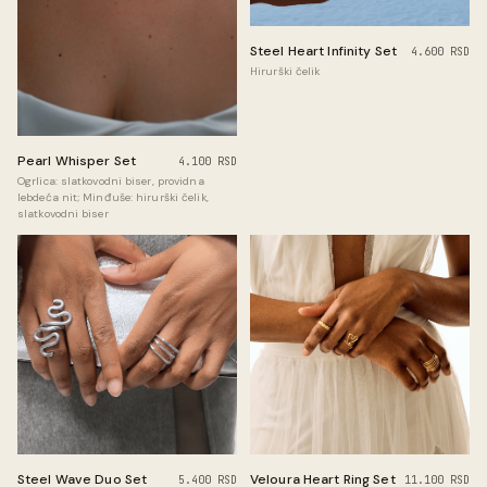
Steel Heart Infinity Set
4.600 RSD
Hirurški čelik
Pearl Whisper Set
4.100 RSD
Ogrlica: slatkovodni biser, providna
lebdeća nit; Minđuše: hirurški čelik,
slatkovodni biser
Steel Wave Duo Set
Veloura Heart Ring Set
5.400 RSD
11.100 RSD