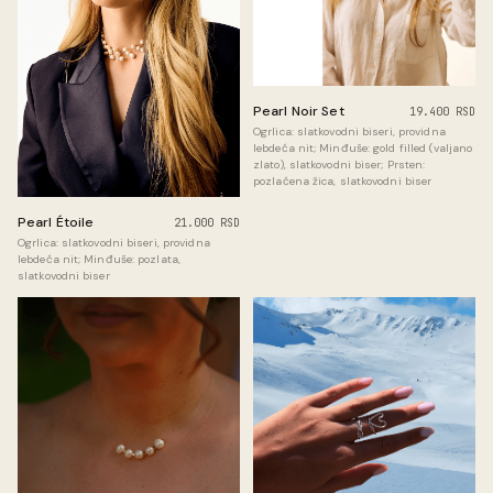
Pearl Noir Set
19.400 RSD
Ogrlica: slatkovodni biseri, providna
lebdeća nit; Minđuše: gold filled (valjano
zlato), slatkovodni biser; Prsten:
pozlaćena žica, slatkovodni biser
Pearl Étoile
21.000 RSD
Ogrlica: slatkovodni biseri, providna
lebdeća nit; Minđuše: pozlata,
slatkovodni biser