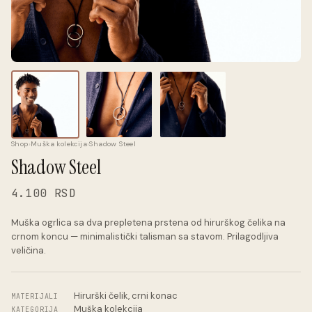
Shop
›
Muška kolekcija
›
Shadow Steel
Shadow Steel
4.100 RSD
Muška ogrlica sa dva prepletena prstena od hirurškog čelika na
crnom koncu — minimalistički talisman sa stavom. Prilagodljiva
veličina.
Hirurški čelik, crni konac
MATERIJALI
Muška kolekcija
KATEGORIJA