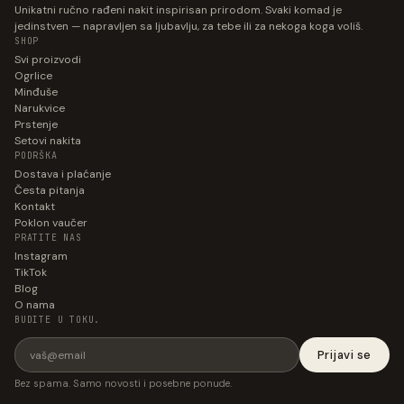
Unikatni ručno rađeni nakit inspirisan prirodom. Svaki komad je
jedinstven — napravljen sa ljubavlju, za tebe ili za nekoga koga voliš.
SHOP
Svi proizvodi
Ogrlice
Minđuše
Narukvice
Prstenje
Setovi nakita
PODRŠKA
Dostava i plaćanje
Česta pitanja
Kontakt
Poklon vaučer
PRATITE NAS
Instagram
TikTok
Blog
O nama
BUDITE U TOKU.
Prijavi se
Bez spama. Samo novosti i posebne ponude.