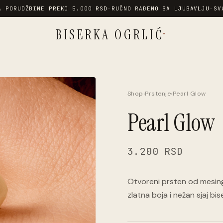
A PORUDŽBINE PREKO 5.000 RSD
·
RUČNO RAĐENO SA LJUBAVLJU
·
SV
·
BISERKA OGRLIĆ
Shop
›
Prstenje
›
Pearl Glow
Pearl Glow
3.200 RSD
Otvoreni prsten od mesin
zlatna boja i nežan sjaj bise