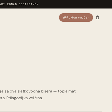
AKI KOMAD JEDINSTVEN
Poklon vaučer
ga sa dva slatkovodna bisera — topla mat
ra. Prilagodljiva veličina.