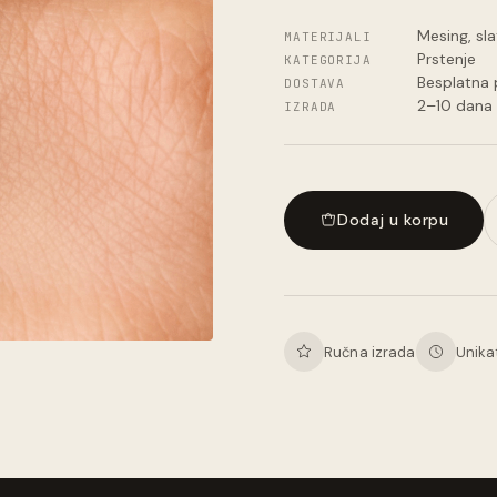
Mesing, sla
MATERIJALI
Prstenje
KATEGORIJA
Besplatna
DOSTAVA
2–10 dana
IZRADA
Dodaj u korpu
Ručna izrada
Unika