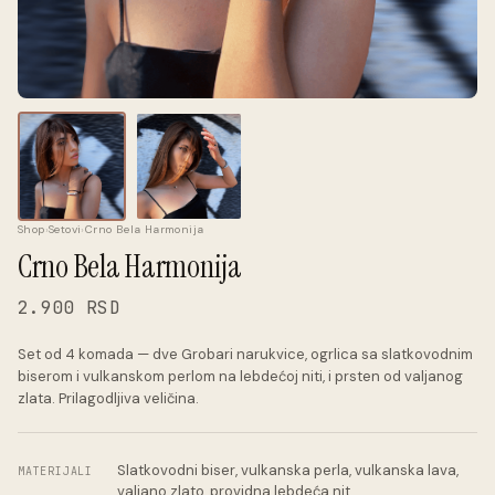
Shop
›
Setovi
›
Crno Bela Harmonija
Crno Bela Harmonija
2.900 RSD
Set od 4 komada — dve Grobari narukvice, ogrlica sa slatkovodnim
biserom i vulkanskom perlom na lebdećoj niti, i prsten od valjanog
zlata. Prilagodljiva veličina.
Slatkovodni biser, vulkanska perla, vulkanska lava,
MATERIJALI
valjano zlato, providna lebdeća nit