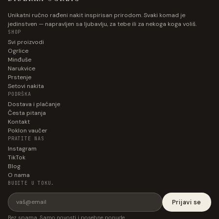
Unikatni ručno rađeni nakit inspirisan prirodom. Svaki komad je
jedinstven — napravljen sa ljubavlju, za tebe ili za nekoga koga voliš.
SHOP
Svi proizvodi
Ogrlice
Minđuše
Narukvice
Prstenje
Setovi nakita
PODRŠKA
Dostava i plaćanje
Česta pitanja
Kontakt
Poklon vaučer
PRATITE NAS
Instagram
TikTok
Blog
O nama
BUDITE U TOKU.
Prijavi se
Bez spama. Samo novosti i posebne ponude.