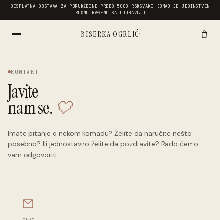
BESPLATNA DOSTAVA ZA PORUDŽBINE PREKO 5000 RSD
SVAKI KOMAD JE JEDINSTVEN
RUČNO RAĐENO SA LJUBAVLJU
·
BISERKA OGRLIĆ
KONTAKT
Javite
nam se.
🤍
Imate pitanje o nekom komadu? Želite da naručite nešto
posebno? Ili jednostavno želite da pozdravite? Rado ćemo
vam odgovoriti.