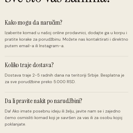
Kako mogu da naručim?
Izaberite komad u našoj online prodavnici, dodajte ga u korpu i
pratite korake za porudžbinu. Možete nas kontaktirati i direktno
putem email-a ili Instagram-a.
Koliko traje dostava?
Dostava traje 2-5 radnih dana na teritoriji Srbije. Besplatna je
za sve porudžbine preko 5.000 RSD.
Da li pravite nakit po narudžbini?
Da! Ako imate posebnu ideju ili želju, javite nam se i zajedno
ćemo osmisliti komad koji je savršen za vas ili za osobu kojoj
poklanjate.