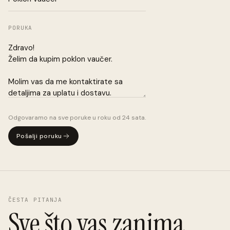
PORUKA
Odgovaramo na sve poruke u roku od 24 sata.
Pošalji poruku
ČESTA PITANJA
Sve što vas zanima.