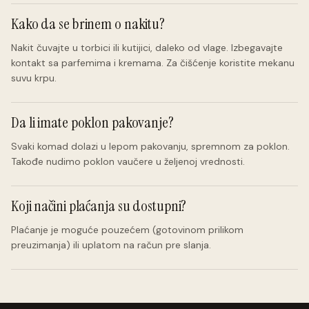
Kako da se brinem o nakitu?
Nakit čuvajte u torbici ili kutijici, daleko od vlage. Izbegavajte
kontakt sa parfemima i kremama. Za čišćenje koristite mekanu
suvu krpu.
Da li imate poklon pakovanje?
Svaki komad dolazi u lepom pakovanju, spremnom za poklon.
Takođe nudimo poklon vaučere u željenoj vrednosti.
Koji načini plaćanja su dostupni?
Plaćanje je moguće pouzećem (gotovinom prilikom
preuzimanja) ili uplatom na račun pre slanja.