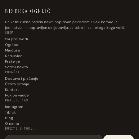
BISERKA OGRLIĆ
Unikatni ručno rađeni nakit inspirisan prirodom. Svaki komad je
jedinstven — napravljen sa ljubavlju, za tebe ili za nekoga koga voliš.
SHOP
Svi proizvodi
Ogrlice
Minđuše
Narukvice
Prstenje
Setovi nakita
PODRŠKA
Dostava i plaćanje
Česta pitanja
Kontakt
Poklon vaučer
PRATITE NAS
Instagram
TikTok
Blog
O nama
BUDITE U TOKU.