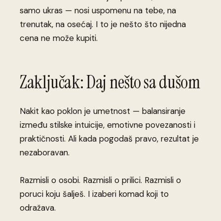
samo ukras — nosi uspomenu na tebe, na
trenutak, na osećaj. I to je nešto što nijedna
cena ne može kupiti.
Zaključak: Daj nešto sa dušom
Nakit kao poklon je umetnost — balansiranje
između stilske intuicije, emotivne povezanosti i
praktičnosti. Ali kada pogodaš pravo, rezultat je
nezaboravan.
Razmisli o osobi. Razmisli o prilici. Razmisli o
poruci koju šalješ. I izaberi komad koji to
odražava.