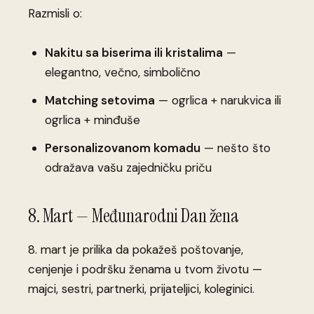
Razmisli o:
Nakitu sa biserima ili kristalima
—
elegantno, večno, simbolično
Matching setovima
— ogrlica + narukvica ili
ogrlica + minđuše
Personalizovanom komadu
— nešto što
odražava vašu zajedničku priču
8. Mart — Međunarodni Dan žena
8. mart je prilika da pokažeš poštovanje,
cenjenje i podršku ženama u tvom životu —
majci, sestri, partnerki, prijateljici, koleginici.