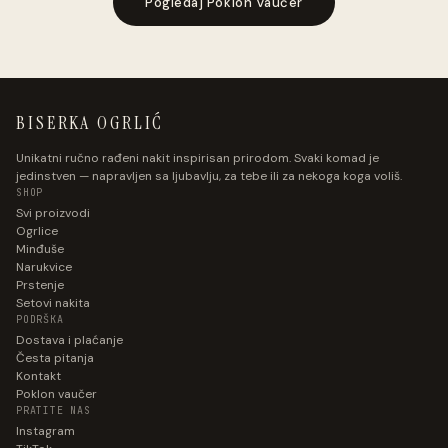
Pogledaj Poklon Vaučer
BISERKA OGRLIĆ
Unikatni ručno rađeni nakit inspirisan prirodom. Svaki komad je
jedinstven — napravljen sa ljubavlju, za tebe ili za nekoga koga voliš.
SHOP
Svi proizvodi
Ogrlice
Minđuše
Narukvice
Prstenje
Setovi nakita
PODRŠKA
Dostava i plaćanje
Česta pitanja
Kontakt
Poklon vaučer
PRATITE NAS
Instagram