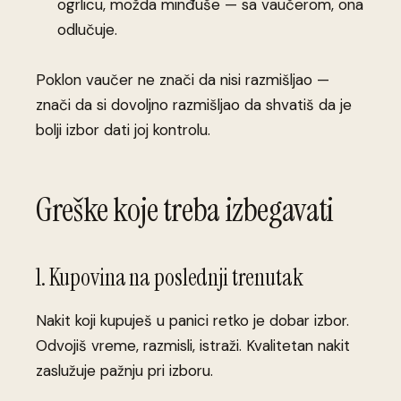
ogrlicu, možda minđuše — sa vaučerom, ona
odlučuje.
Poklon vaučer ne znači da nisi razmišljao —
znači da si dovoljno razmišljao da shvatiš da je
bolji izbor dati joj kontrolu.
Greške koje treba izbegavati
1. Kupovina na poslednji trenutak
Nakit koji kupuješ u panici retko je dobar izbor.
Odvojiš vreme, razmisli, istraži. Kvalitetan nakit
zaslužuje pažnju pri izboru.