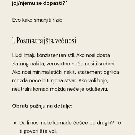
joj/njemu se dopasti?"
Evo kako smanjiti rizik:
1. Posmatraj šta već nosi
Ljudi imaju konzistentan stil. Ako nosi dosta
zlatnog nakita, verovatno neće nositi srebrni.
Ako nosi minimalistički nakit, statement ogrlica
možda neće biti njena stvar. Ako voli boje,
neutralni komad možda neće je oduševiti.
Obrati pažnju na detalje:
Da li nosi neke komade češće od drugih? To
ti govori šta voli.