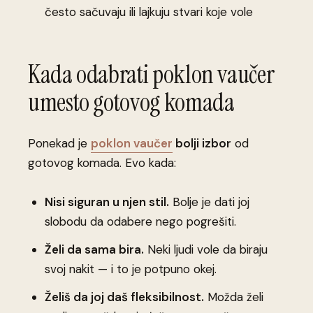
često sačuvaju ili lajkuju stvari koje vole
Kada odabrati poklon vaučer
umesto gotovog komada
Ponekad je
poklon vaučer
bolji izbor
od
gotovog komada. Evo kada:
Nisi siguran u njen stil.
Bolje je dati joj
slobodu da odabere nego pogrešiti.
Želi da sama bira.
Neki ljudi vole da biraju
svoj nakit — i to je potpuno okej.
Želiš da joj daš fleksibilnost.
Možda želi