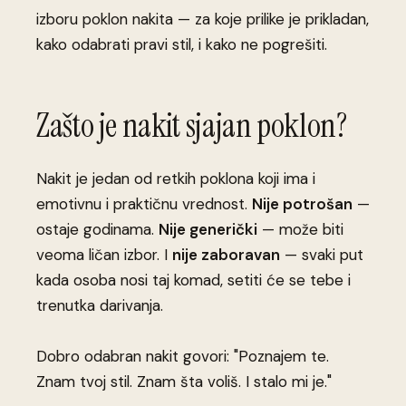
izboru poklon nakita — za koje prilike je prikladan,
kako odabrati pravi stil, i kako ne pogrešiti.
Zašto je nakit sjajan poklon?
Nakit je jedan od retkih poklona koji ima i
emotivnu i praktičnu vrednost.
Nije potrošan
—
ostaje godinama.
Nije generički
— može biti
veoma ličan izbor. I
nije zaboravan
— svaki put
kada osoba nosi taj komad, setiti će se tebe i
trenutka darivanja.
Dobro odabran nakit govori: "Poznajem te.
Znam tvoj stil. Znam šta voliš. I stalo mi je."