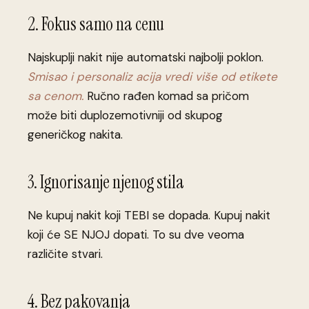
2. Fokus samo na cenu
Najskuplji nakit nije automatski najbolji poklon.
Smisao i personaliz acija vredi više od etikete
sa cenom.
Ručno rađen komad sa pričom
može biti duplozemotivniji od skupog
generičkog nakita.
3. Ignorisanje njenog stila
Ne kupuj nakit koji TEBI se dopada. Kupuj nakit
koji će SE NJOJ dopati. To su dve veoma
različite stvari.
4. Bez pakovanja