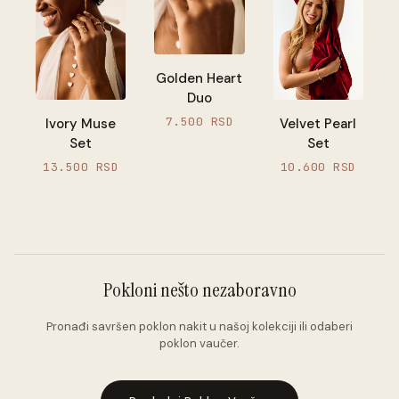
Golden Heart
Duo
7.500 RSD
Velvet Pearl
Ivory Muse
Set
Set
10.600 RSD
13.500 RSD
Pokloni nešto nezaboravno
Pronađi savršen poklon nakit u našoj kolekciji ili odaberi
poklon vaučer.