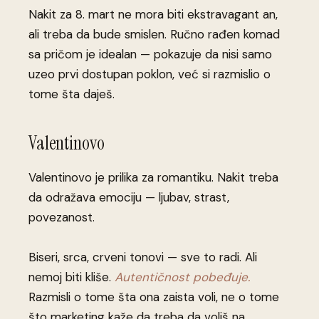
Nakit za 8. mart ne mora biti ekstravagant an,
ali treba da bude smislen. Ručno rađen komad
sa pričom je idealan — pokazuje da nisi samo
uzeo prvi dostupan poklon, već si razmislio o
tome šta daješ.
Valentinovo
Valentinovo je prilika za romantiku. Nakit treba
da odražava emociju — ljubav, strast,
povezanost.
Biseri, srca, crveni tonovi — sve to radi. Ali
nemoj biti kliše.
Autentičnost pobeđuje.
Razmisli o tome šta ona zaista voli, ne o tome
što marketing kaže da treba da voliš na