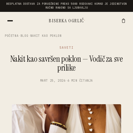
BESPLATNA DOSTAVA ZA PORUDŽBINE PREKO 5000 RSD
SVAKI KOMAD JE JEDINSTVEN
RUČNO RAĐENO SA LJUBAVLJU
·
BISERKA OGRLIĆ
POČETNA
·
BLOG
·
NAKIT KAO POKLON
SAVETI
Nakit kao savršen poklon — Vodič za sve
prilike
MART 25, 2026
·
6 MIN ČITANJA