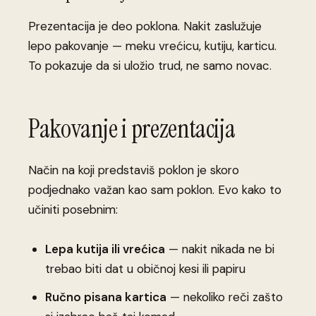
Prezentacija je deo poklona. Nakit zaslužuje
lepo pakovanje — meku vrećicu, kutiju, karticu.
To pokazuje da si uložio trud, ne samo novac.
Pakovanje i prezentacija
Način na koji predstaviš poklon je skoro
podjednako važan kao sam poklon. Evo kako to
učiniti posebnim:
Lepa kutija ili vrećica
— nakit nikada ne bi
trebao biti dat u običnoj kesi ili papiru
Ručno pisana kartica
— nekoliko reči zašto