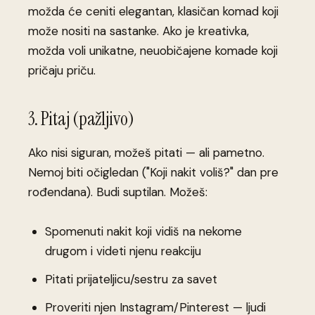
možda će ceniti elegantan, klasičan komad koji
može nositi na sastanke. Ako je kreativka,
možda voli unikatne, neuobičajene komade koji
pričaju priču.
3. Pitaj (pažljivo)
Ako nisi siguran, možeš pitati — ali pametno.
Nemoj biti očigledan ("Koji nakit voliš?" dan pre
rođendana). Budi suptilan. Možeš:
Spomenuti nakit koji vidiš na nekome
drugom i videti njenu reakciju
Pitati prijateljicu/sestru za savet
Proveriti njen Instagram/Pinterest — ljudi