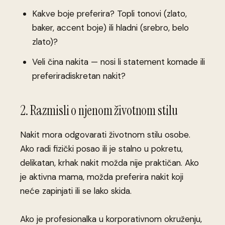
Kakve boje preferira? Topli tonovi (zlato,
baker, accent boje) ili hladni (srebro, belo
zlato)?
Veli čina nakita — nosi li statement komade ili
preferiradiskretan nakit?
2. Razmisli o njenom životnom stilu
Nakit mora odgovarati životnom stilu osobe.
Ako radi fizički posao ili je stalno u pokretu,
delikatan, krhak nakit možda nije praktičan. Ako
je aktivna mama, možda preferira nakit koji
neće zapinjati ili se lako skida.
Ako je profesionalka u korporativnom okruženju,