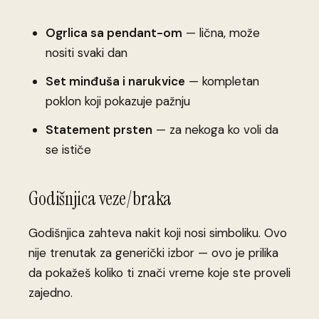
Ogrlica sa pendant-om
— lična, može
nositi svaki dan
Set minđuša i narukvice
— kompletan
poklon koji pokazuje pažnju
Statement prsten
— za nekoga ko voli da
se ističe
Godišnjica veze/braka
Godišnjica zahteva nakit koji nosi simboliku. Ovo
nije trenutak za generički izbor — ovo je prilika
da pokažeš koliko ti znači vreme koje ste proveli
zajedno.