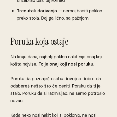
si izabrao baš taj komad
Trenutak darivanja
— nemoj baciti poklon
preko stola. Daj ga lično, sa pažnjom.
Poruka koja ostaje
Na kraju dana, najbolji poklon nakit nije onaj koji
košta najviše.
To je onaj koji nosi poruku.
Poruku da poznaješ osobu dovoljno dobro da
odabereš nešto što će ceniti. Poruku da ti je
stalo. Poruku da si razmišljao, ne samo potrošio
novac.
Kada neko nosi nakit koji si poklonio, ne nosi