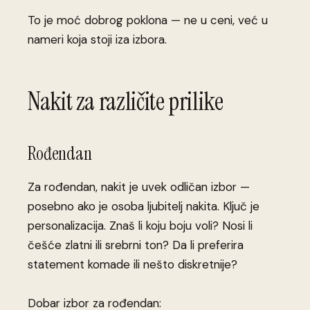
To je moć dobrog poklona — ne u ceni, već u
nameri koja stoji iza izbora.
Nakit za različite prilike
Rođendan
Za rođendan, nakit je uvek odličan izbor —
posebno ako je osoba ljubitelj nakita. Ključ je
personalizacija. Znaš li koju boju voli? Nosi li
češće zlatni ili srebrni ton? Da li preferira
statement komade ili nešto diskretnije?
Dobar izbor za rođendan: