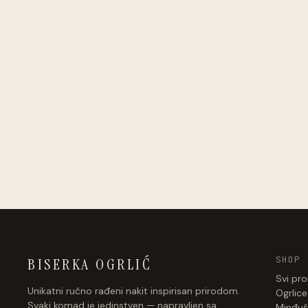
SHOP
BISERKA OGRLIĆ
Svi pro
Unikatni ručno rađeni nakit inspirisan prirodom.
Ogrlice
Svaki komad je jedinstven — napravljen sa
Minđuš