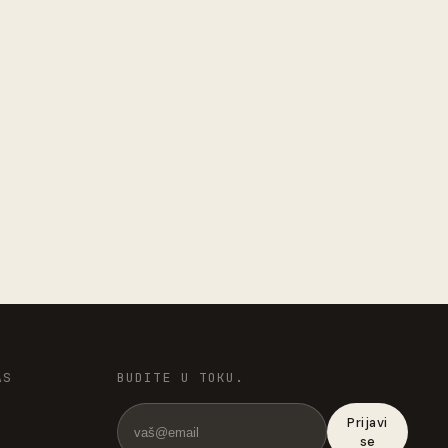
AS
BUDITE U TOKU.
Prijavi
se