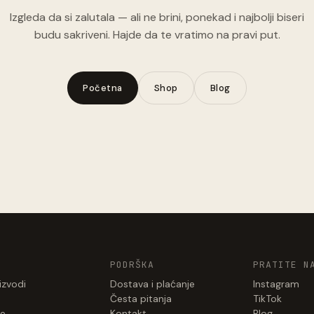
Izgleda da si zalutala — ali ne brini, ponekad i najbolji biseri
budu sakriveni. Hajde da te vratimo na pravi put.
Početna
Shop
Blog
PODRŠKA
PRATITE N
izvodi
Dostava i plaćanje
Instagram
Česta pitanja
TikTok
e
Kontakt
Blog