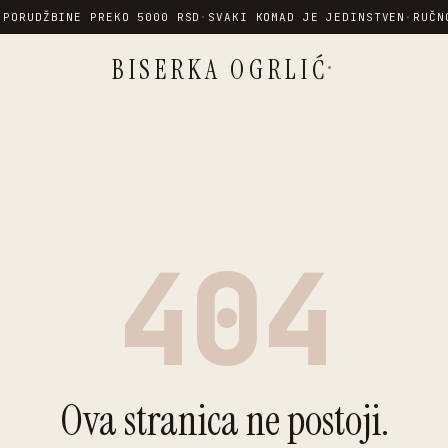
 PORUDŽBINE PREKO 5000 RSD
·
SVAKI KOMAD JE JEDINSTVEN
·
RUČN
·
BISERKA OGRLIĆ
404
Ova stranica ne postoji.