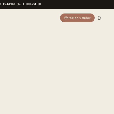
O RAĐENO SA LJUBAVLJU
Poklon vaučer