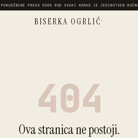
 PORUDŽBINE PREKO 5000 RSD
·
SVAKI KOMAD JE JEDINSTVEN
·
RUČN
·
BISERKA OGRLIĆ
404
Ova stranica ne postoji.