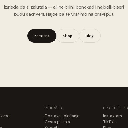
Izgleda da si zalutala — ali ne brini, ponekad i najbolji biseri
budu sakriveni. Hajde da te vratimo na pravi put.
Početna
Shop
Blog
PODRŠKA
PRATITE N
izvodi
Dostava i plaćanje
Instagram
Česta pitanja
TikTok
e
Kontakt
Blog