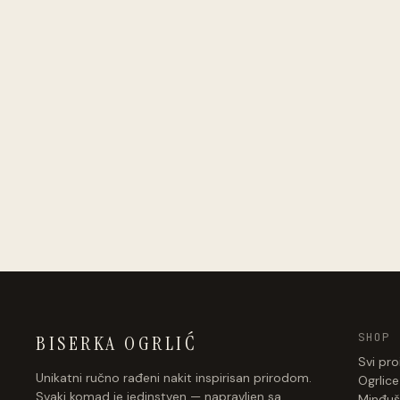
SHOP
BISERKA OGRLIĆ
Svi pro
Unikatni ručno rađeni nakit inspirisan prirodom.
Ogrlice
Svaki komad je jedinstven — napravljen sa
Minđuš