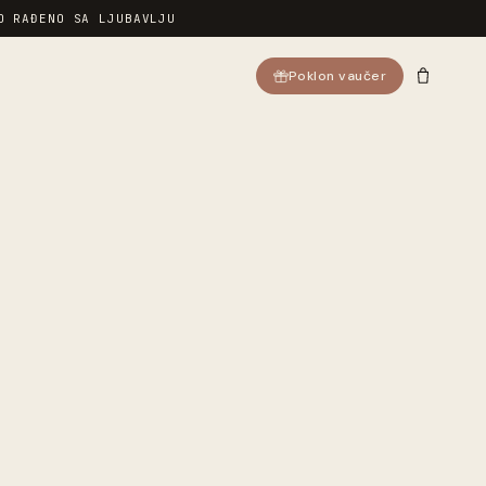
O RAĐENO SA LJUBAVLJU
Poklon vaučer