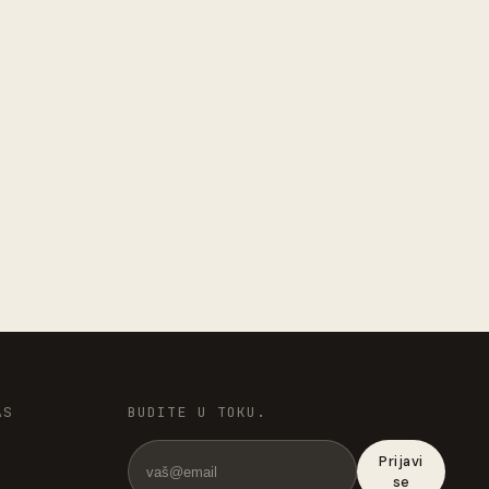
AS
BUDITE U TOKU.
Prijavi
se