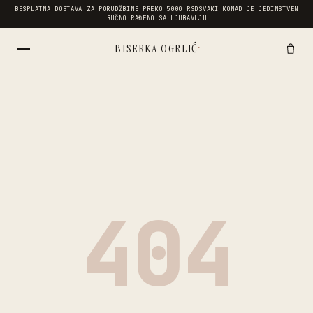
BESPLATNA DOSTAVA ZA PORUDŽBINE PREKO 5000 RSD
SVAKI KOMAD JE JEDINSTVEN
RUČNO RAĐENO SA LJUBAVLJU
·
BISERKA OGRLIĆ
404