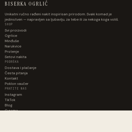
BISERKA OGRLIĆ
Unikatni ručno rađeni nakit inspirisan prirodom. Svaki komad je
jedinstven — napravljen sa ljubavlju, za tebe ili za nekoga koga voliš.
SHOP
Svi proizvodi
Ogrlice
Minđuše
Narukvice
Prstenje
Setovi nakita
PODRŠKA
Dostava i plaćanje
Česta pitanja
Kontakt
Poklon vaučer
PRATITE NAS
Instagram
TikTok
Blog
O nama
BUDITE U TOKU.
Prijavi se