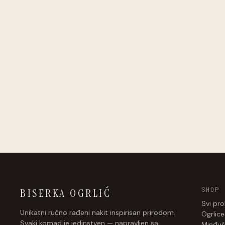
SHOP
BISERKA OGRLIĆ
Svi pro
Unikatni ručno rađeni nakit inspirisan prirodom.
Ogrlice
Svaki komad je jedinstven — napravljen sa
Minđuš