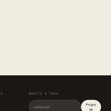
AS
BUDITE U TOKU.
Prijavi
se