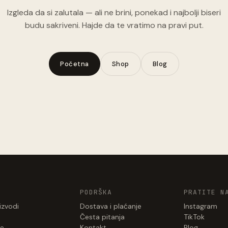
Izgleda da si zalutala — ali ne brini, ponekad i najbolji biseri
budu sakriveni. Hajde da te vratimo na pravi put.
Početna
Shop
Blog
PODRŠKA
PRATITE N
izvodi
Dostava i plaćanje
Instagram
Česta pitanja
TikTok
e
Kontakt
Blog