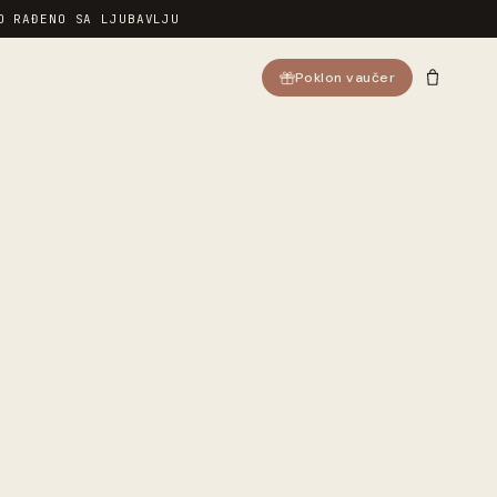
O RAĐENO SA LJUBAVLJU
Poklon vaučer