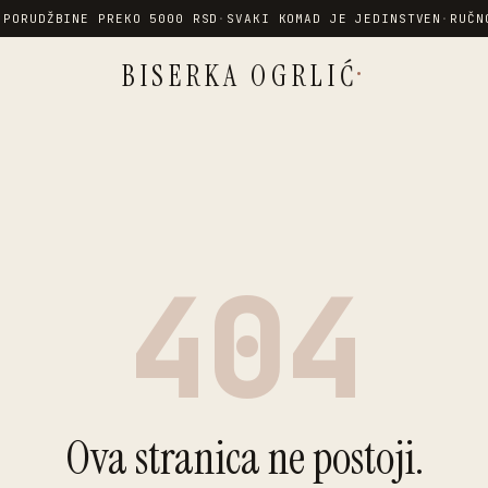
 PORUDŽBINE PREKO 5000 RSD
·
SVAKI KOMAD JE JEDINSTVEN
·
RUČN
·
BISERKA OGRLIĆ
404
Ova stranica ne postoji.