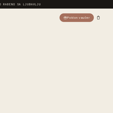
O RAĐENO SA LJUBAVLJU
Poklon vaučer