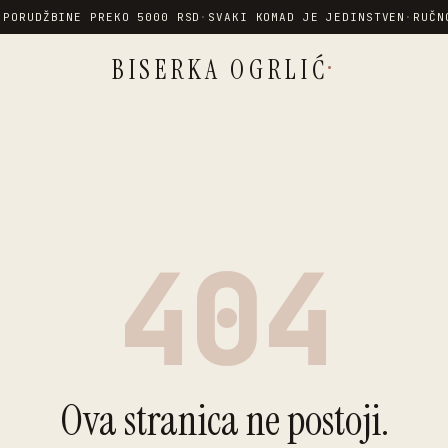
 PORUDŽBINE PREKO 5000 RSD
·
SVAKI KOMAD JE JEDINSTVEN
·
RUČN
·
BISERKA OGRLIĆ
404
Ova stranica ne postoji.