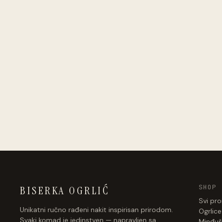
SHOP
BISERKA OGRLIĆ
Svi pro
Unikatni ručno rađeni nakit inspirisan prirodom.
Ogrlice
Svaki komad je jedinstven — napravljen sa
Minđuš