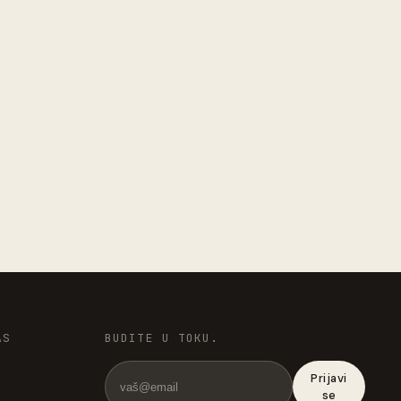
AS
BUDITE U TOKU.
Prijavi
se