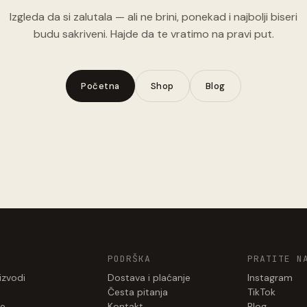
Izgleda da si zalutala — ali ne brini, ponekad i najbolji biseri
budu sakriveni. Hajde da te vratimo na pravi put.
Početna
Shop
Blog
PODRŠKA
PRATITE N
izvodi
Dostava i plaćanje
Instagram
Česta pitanja
TikTok
e
Kontakt
Blog