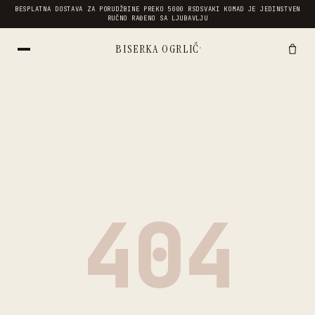
BESPLATNA DOSTAVA ZA PORUDŽBINE PREKO 5000 RSD
SVAKI KOMAD JE JEDINSTVEN
RUČNO RAĐENO SA LJUBAVLJU
·
BISERKA OGRLIĆ
404