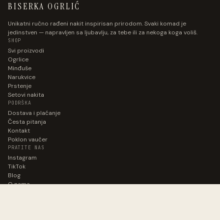
BISERKA OGRLIĆ
Unikatni ručno rađeni nakit inspirisan prirodom. Svaki komad je
jedinstven — napravljen sa ljubavlju, za tebe ili za nekoga koga voliš.
SHOP
Svi proizvodi
Ogrlice
Minđuše
Narukvice
Prstenje
Setovi nakita
PODRŠKA
Dostava i plaćanje
Česta pitanja
Kontakt
Poklon vaučer
PRATITE NAS
Instagram
TikTok
Blog
O nama
BUDITE U TOKU.
Prijavi se